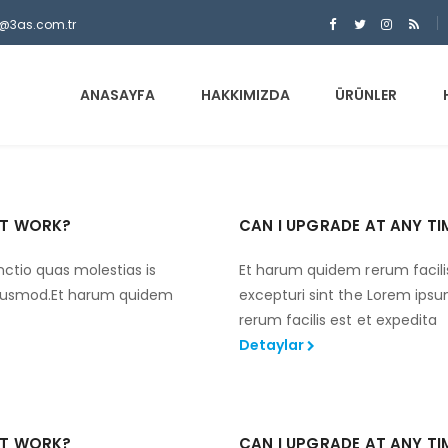
o@3as.com.tr
ANASAYFA
HAKKIMIZDA
ÜRÜNLER
IT WORK?
CAN I UPGRADE AT ANY T
nctio quas molestias is
Et harum quidem rerum facilis
 eiusmod.Et harum quidem
excepturi sint the Lorem ips
rerum facilis est et expedita
Detaylar
IT WORK?
CAN I UPGRADE AT ANY T