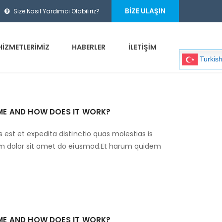
BIZE ULAŞIN
Size Nasıl Yardımcı Olabiliriz?
HİZMETLERİMİZ
HABERLER
İLETİŞİM
Turkis
IME AND HOW DOES IT WORK?
 est et expedita distinctio quas molestias is
um dolor sit amet do eiusmod.Et harum quidem
IME AND HOW DOES IT WORK?