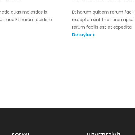
nctio quas molestias is
Et harum quidem rerum facilis
 eiusmod.Et harum quidem
excepturi sint the Lorem ips
rerum facilis est et expedita
Detaylar